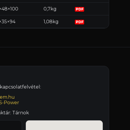
×48×100
0,7kg
PDF
1×35×94
1,08kg
PDF
apcsolatfelvétel:
lem.hu
S-Power
ktár: Tárnok