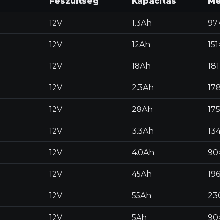
Feszültség
Kapacitás
Mé
12V
1.3Ah
97
12V
12Ah
15
12V
18Ah
18
12V
2.3Ah
17
12V
28Ah
17
12V
3.3Ah
13
12V
4.0Ah
90
12V
45Ah
19
12V
55Ah
23
12V
5Ah
90