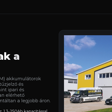
ak
a
M) akkumulátorok
tűzjelző és
nt ipari és
an elérhető
táltan a legjobb áron.
, 1,3-250Ah kapacitással.