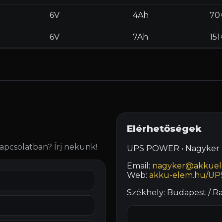
6V
4Ah
70
6V
7Ah
15
Elérhetőségek
apcsolatban? Írj nekünk!
UPS POWER • Nagyker k
Email:
nagyker@akkue
Web:
akku-elem.hu/UP
Székhely: Budapest / Ra