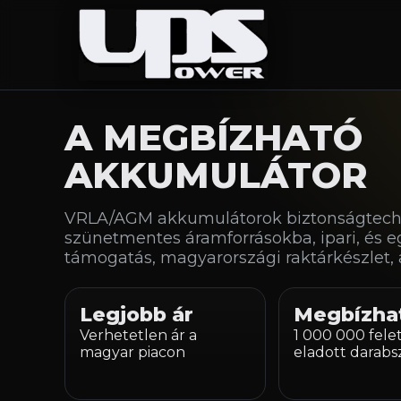
A MEGBÍZHATÓ
AKKUMULÁTOR
VRLA/AGM akkumulátorok biztonságtechni
szünetmentes áramforrásokba, ipari, és e
támogatás, magyarországi raktárkészlet, a
Legjobb ár
Megbízha
Verhetetlen ár a
1 000 000 felet
magyar piacon
eladott darab