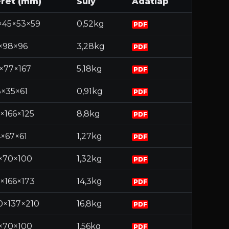
ret (mm)
Súly
Adatlap
×45×53×59
0,52kg
PDF
1×98×96
3,28kg
PDF
1×77×167
5,18kg
PDF
8×35×61
0,91kg
PDF
5×166×125
8,8kg
PDF
4×67×61
1,27kg
PDF
×70×100
1,32kg
PDF
6×166×173
14,3kg
PDF
0×137×210
16,8kg
PDF
×70×100
1,56kg
PDF