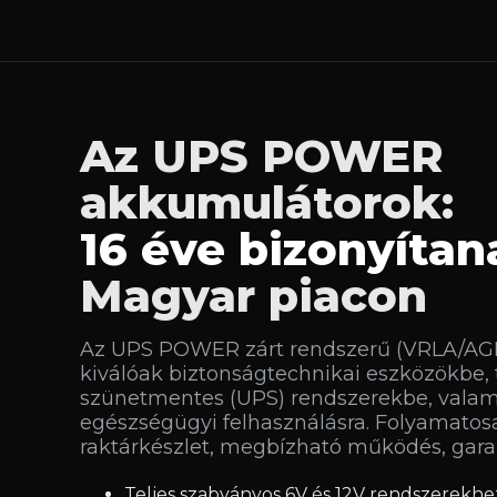
Az UPS POWER
akkumulátorok:
16 éve bizonyítan
Magyar piacon
Az UPS POWER zárt rendszerű (VRLA/AG
kiválóak biztonságtechnikai eszközökbe, 
szünetmentes (UPS) rendszerekbe, valami
egészségügyi felhasználásra. Folyamatos
raktárkészlet, megbízható működés, garan
Teljes szabványos 6V és 12V rendszerekhez