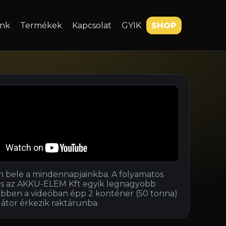
nk
Termékek
Kapcsolat
GYIK
SHOP
n bele a mindennapjainkba. A folyamatos
ás az AKKU-ELEM Kft egyik legnagyobb
Ebben a videóban épp 2 konténer (50 tonna)
tor érkezik raktárunba.