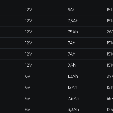
12V
6Ah
151
12V
7,5Ah
15
12V
75Ah
26
12V
7Ah
15
12V
7Ah
15
12V
9Ah
15
6V
1.3Ah
97
6V
12Ah
151
6V
2.8Ah
66
6V
3,3Ah
12