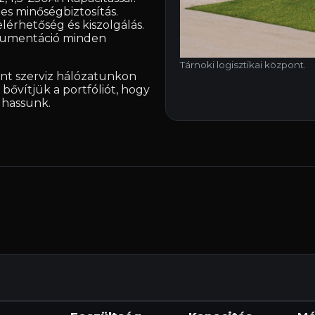
es minőségbiztosítás.
lérhetőség és kiszolgálás.
okumentáció minden
Tárnoki logisztikai központ.
int szerviz hálózatunkon
bővítjük a portfóliót, hogy
lhassunk.